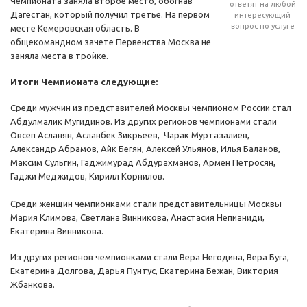
Чемпионата заняла второе место, обогнав
ответят на любой
Дагестан, который получил третье. На первом
интересующий
вопрос по услуге
месте Кемеровская область. В
общекомандном зачете Первенства Москва не
заняла места в тройке.
Итоги Чемпионата следующие:
Среди мужчин из представителей Москвы чемпионом России стал
Абдулмалик Мугидинов. Из других регионов чемпионами стали
Овсеп Асланян, Асланбек Зикрьеёв, Чарак Муртазалиев,
Александр Абрамов, Айк Бегян, Алексей Ульянов, Илья Баланов,
Максим Сульгин, Гаджимурад Абдурахманов, Армен Петросян,
Гаджи Меджидов, Кирилл Корнилов.
Среди женщин чемпионками стали представительницы Москвы
Мария Климова, Светлана Винникова, Анастасия Непианиди,
Екатерина Винникова.
Из других регионов чемпионками стали Вера Негодина, Вера Буга,
Екатерина Долгова, Дарья Пунтус, Екатерина Бежан, Виктория
Жбанкова.