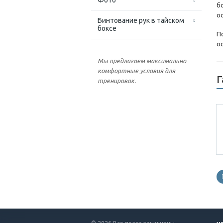
Фото
бо
о
Бинтование рук в тайском
боксе
П
о
Мы предлагаем максимально
комфортные условия для
Г
тренировок.