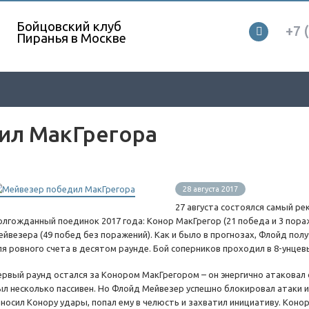
Бойцовский клуб
+7 
Пиранья в Москве
ил МакГрегора
28 августа 2017
27 августа состоялся самый р
олгожданный поединок 2017 года: Конор МакГрегор (21 победа и 3 пор
ейвезера (49 побед без поражений). Как и было в прогнозах, Флойд пол
ля ровного счета в десятом раунде. Бой соперников проходил в 8-унцев
ервый раунд остался за Конором МакГрегором – он энергично атаковал
ыл несколько пассивен. Но Флойд Мейвезер успешно блокировал атаки и 
аносил Конору удары, попал ему в челюсть и захватил инициативу. Коно