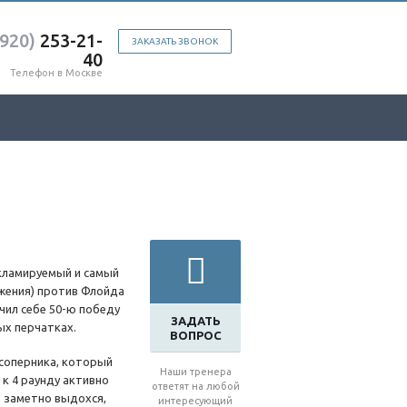
(920)
253-21-
ЗАКАЗАТЬ ЗВОНОК
40
Телефон в Москве
екламируемый и самый
ажения) против Флойда
учил себе 50-ю победу
ЗАДАТЬ
ых перчатках.
ВОПРОС
 соперника, который
Наши тренера
к 4 раунду активно
ответят на любой
р заметно выдохся,
интересующий