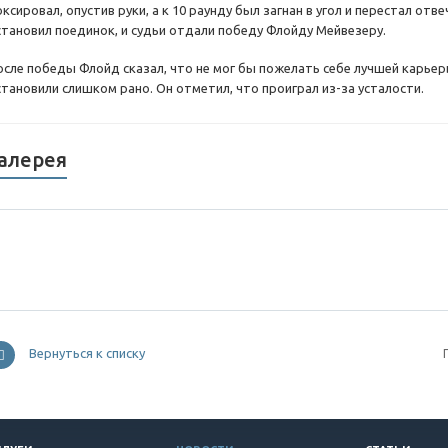
ксировал, опустив руки, а к 10 раунду был загнан в угол и перестал отв
становил поединок, и судьи отдали победу Флойду Мейвезеру.
осле победы Флойд сказал, что не мог бы пожелать себе лучшей карьер
становили слишком рано. Он отметил, что проиграл из-за усталости.
алерея
Вернуться к списку