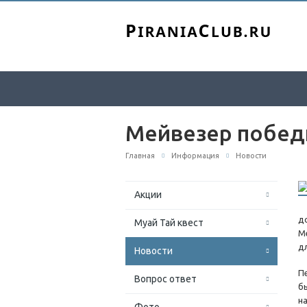
Мейвезер побед
Главная
Информация
Новости
Акции
д
Муай Тай квест
М
д
Новости
П
Вопрос ответ
б
н