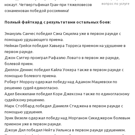
вопрос по услуге
нокаут. Четвертьфинал Гран-при тяжеловесов
ознаменован победой россиянина!
Полный файткард с результатами остальных боев:
Эмануэль Санчес победил Сэма Сицилиа уже в первом раунде с
помощью удушающего приема.
Нейман Грейси победил Хавьера Торреса приемом на удушение в
первом раунде.
Джон Сэлтер проиграл Рафаэлю Ловато в первом же раунде,
болевой прием.
Диллон Деннис победил Кайла Уокера также в первом раунде с
помощью болевого приема.
Роберт Морроу одержал победу над Адамом Мациевски по
решению судей единогласно.
Адил Бенжилани победил Кори Джексона также по единогласному
судейскому решению.
Марк Стоббард победил Даниеля Стиджена в первом раунде с
помощью удушения.
Эрик Визели одержал победу над Морганом Сикиджером болевым
приемом уже в первом раунде.
Джоуи Дил победил Нейта Уильмса в первом раунде удушением.