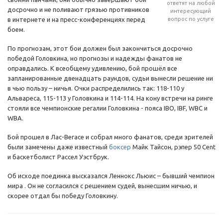
ответят на любой
досрочно и не поливают грязью противников
интересующий
в интернете и на пресс-конференциях перед
вопрос по услуге
боем.
По прогнозам, этот бои должен был закончиться досрочно
победой Головкина, но прогнозы и надежды фанатов не
оправдались. К всеобщему удивлению, бой прошёл все
запланированные двенадцать раундов, судьи вынесли решение ни
в чью пользу – ничья. Очки распределились так: 118-110 у
Альвареса, 115-113 у Головкина и 114-114. На кону встречи на ринге
стояли все чемпионские регалии Головкина - пояса IBO, IBF, WBC и
WBA.
Бой прошел в Лас-Вегасе и собрал много фанатов, среди зрителей
были замечены даже известный
боксер
Майк Тайсон, рэпер 50 Сent
и баскетболист Рассел Уэстбрук.
Об исходе поединка высказался Леннокс Льюис – бывший чемпион
мира . Он не согласился с решением судей, вынесшим ничью, и
скорее отдал бы победу Головкину.